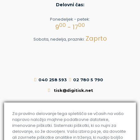
Delovni čas:
Ponedeljek - petek:
00
00
9
- 17
Zaprto
Sobota, nedelja, prazniki:
040 258 593
02 780 5 790
tisk@digitisk.net
Za pravilno delovanje tega spletišča se včasih na vašo
napravo naložijo majhne podatkovne datoteke,
imenovane piškotki. Sistemski piškotki, ki so nujni za
delovanje, so že dovoljeni. Vaša izbira pa je, da dovolite
ali zavrnete piškotke analitike in trženja, ki nudijo boljšo