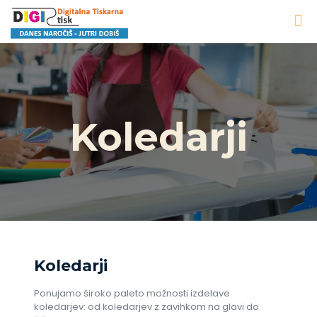
Koledarji
Koledarji
Ponujamo široko paleto možnosti izdelave
koledarjev: od koledarjev z zavihkom na glavi do