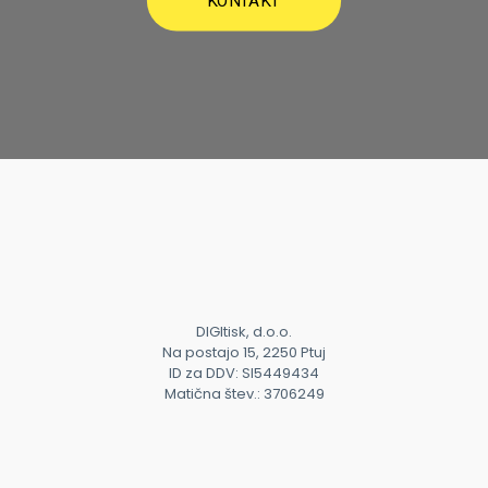
KONTAKT
DIGItisk, d.o.o.
Na postajo 15, 2250 Ptuj
ID za DDV: SI5449434
Matična štev.: 3706249