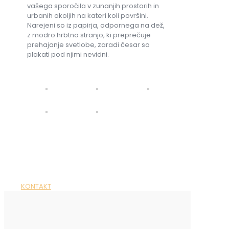
vašega sporočila v zunanjih prostorih in
urbanih okoljih na kateri koli površini.
Narejeni so iz papirja, odpornega na dež,
z modro hrbtno stranjo, ki preprečuje
prehajanje svetlobe, zaradi česar so
plakati pod njimi nevidni.
Imate vprašanje?
Kontaktirajte nas!
KONTAKT