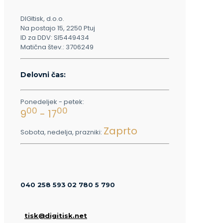
DIGItisk, d.o.o.
Na postajo 15, 2250 Ptuj
ID za DDV: SI5449434
Matična štev.: 3706249
Delovni čas:
Ponedeljek - petek:
00
00
9
- 17
Zaprto
Sobota, nedelja, prazniki:
040 258 593
02 780 5 790
tisk@digitisk.net