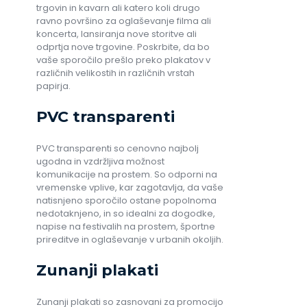
trgovin in kavarn ali katero koli drugo
ravno površino za oglaševanje filma ali
koncerta, lansiranja nove storitve ali
odprtja nove trgovine. Poskrbite, da bo
vaše sporočilo prešlo preko plakatov v
različnih velikostih in različnih vrstah
papirja.
PVC transparenti
PVC transparenti so cenovno najbolj
ugodna in vzdržljiva možnost
komunikacije na prostem. So odporni na
vremenske vplive, kar zagotavlja, da vaše
natisnjeno sporočilo ostane popolnoma
nedotaknjeno, in so idealni za dogodke,
napise na festivalih na prostem, športne
prireditve in oglaševanje v urbanih okoljih.
Zunanji plakati
Zunanji plakati so zasnovani za promocijo