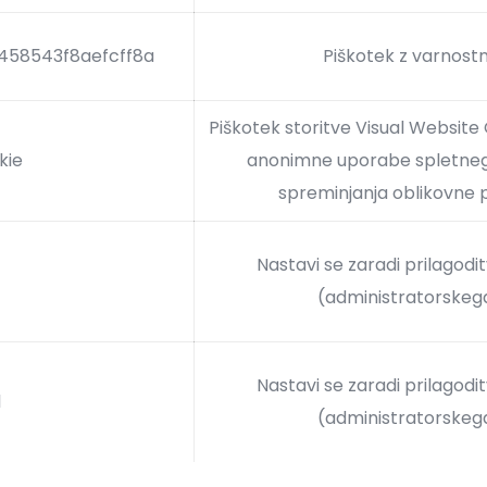
458543f8aefcff8a
Piškotek z varnost
Piškotek storitve Visual Website 
kie
anonimne uporabe spletne
spreminjanja oblikovne 
Nastavi se zaradi prilagodi
(administratorskeg
Nastavi se zaradi prilagodi
1
(administratorskeg