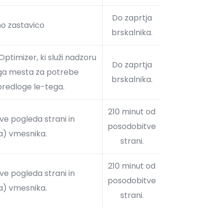
Do zaprtja
no zastavico
brskalnika.
Optimizer, ki služi nadzoru
Do zaprtja
ga mesta za potrebe
brskalnika.
predloge le-tega.
210 minut od
tve pogleda strani in
posodobitve
a) vmesnika.
strani.
210 minut od
tve pogleda strani in
posodobitve
a) vmesnika.
strani.