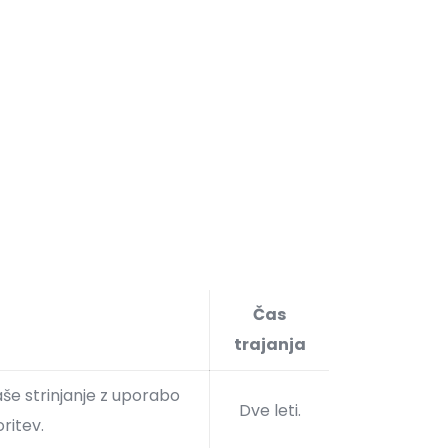
Čas
n
trajanja
še strinjanje z uporabo
Dve leti.
ritev.