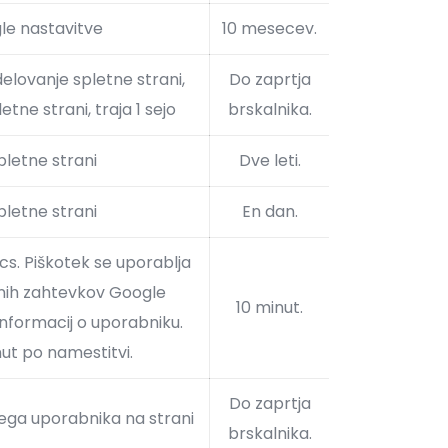
gle nastavitve
10 mesecev.
ovanje spletne strani,
Do zaprtja
tne strani, traja 1 sejo
brskalnika.
pletne strani
Dve leti.
pletne strani
En dan.
cs. Piškotek se uporablja
anih zahtevkov Google
10 minut.
informacij o uporabniku.
nut po namestitvi.
Do zaprtja
nega uporabnika na strani
brskalnika.