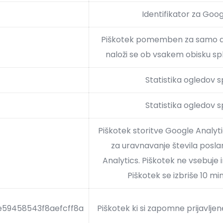
Identifikator za Goo
Piškotek pomemben za samo del
naloži se ob vsakem obisku sple
Statistika ogledov s
Statistika ogledov s
Piškotek storitve Google Analyti
za uravnavanje števila posl
Analytics. Piškotek ne vsebuje 
Piškotek se izbriše 10 mi
59458543f8aefcff8a
Piškotek ki si zapomne prijavlje