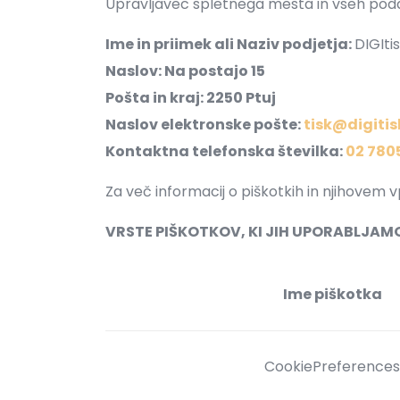
Upravljavec spletnega mesta in vseh poda
Ime in priimek ali Naziv podjetja:
DIGItis
Naslov: Na postajo 15
Pošta in kraj: 2250 Ptuj
Naslov elektronske pošte:
tisk@digitis
Kontaktna telefonska številka:
02 780
Za več informacij o piškotkih in njihovem v
VRSTE PIŠKOTKOV, KI JIH UPORABLJAM
Ime piškotka
CookiePreference