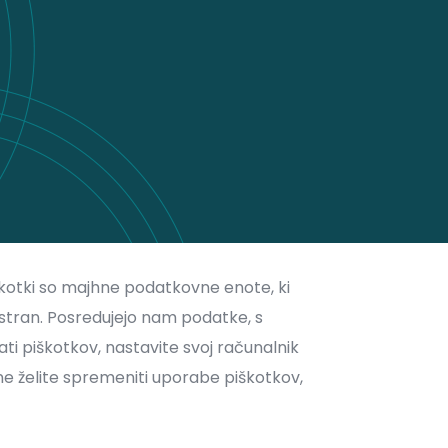
Piškotki so majhne podatkovne enote, ki
stran. Posredujejo nam podatke, s
jati piškotkov, nastavite svoj računalnik
e ne želite spremeniti uporabe piškotkov,