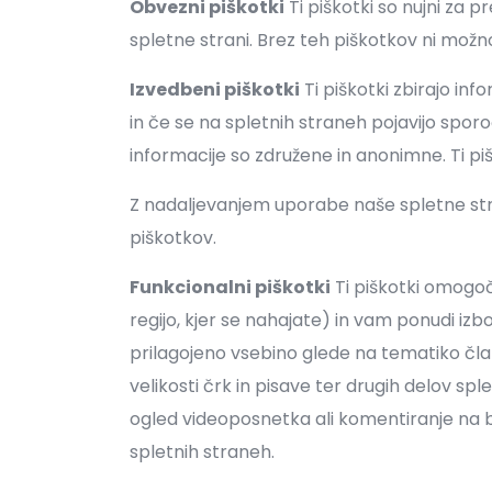
Obvezni piškotki
Ti piškotki so nujni za 
spletne strani. Brez teh piškotkov ni možno
Izvedbeni piškotki
Ti piškotki zbirajo in
in če se na spletnih straneh pojavijo sporoč
informacije so združene in anonimne. Ti piš
Z nadaljevanjem uporabe naše spletne stra
piškotkov.
Funkcionalni piškotki
Ti piškotki omogoč
regijo, kjer se nahajate) in vam ponudi iz
prilagojeno vsebino glede na tematiko člank
velikosti črk in pisave ter drugih delov splet
ogled videoposnetka ali komentiranje na blo
spletnih straneh.