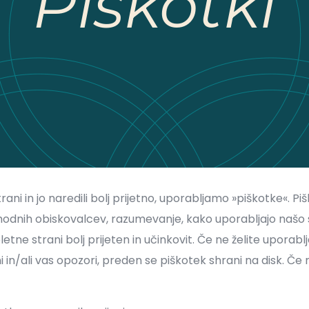
Piškotki
ani in jo naredili bolj prijetno, uporabljamo »piškotke«. 
dnih obiskovalcev, razumevanje, kako uporabljajo našo 
tne strani bolj prijeten in učinkovit. Če ne želite uporabl
ni in/ali vas opozori, preden se piškotek shrani na disk. Č