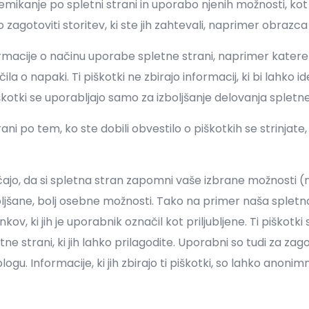
premikanje po spletni strani in uporabo njenih možnosti, k
 zagotoviti storitev, ki ste jih zahtevali, naprimer obrazc
formacije o načinu uporabe spletne strani, naprimer katere
ila o napaki. Ti piškotki ne zbirajo informacij, ki bi lahko 
kotki se uporabljajo samo za izboljšanje delovanja spletne
ni po tem, ko ste dobili obvestilo o piškotkih se strinja
ajo, da si spletna stran zapomni vaše izbrane možnosti (n
boljšane, bolj osebne možnosti. Tako na primer naša spletn
ov, ki jih je uporabnik označil kot priljubljene. Ti piškot
ne strani, ki jih lahko prilagodite. Uporabni so tudi za zagota
gu. Informacije, ki jih zbirajo ti piškotki, so lahko anoni