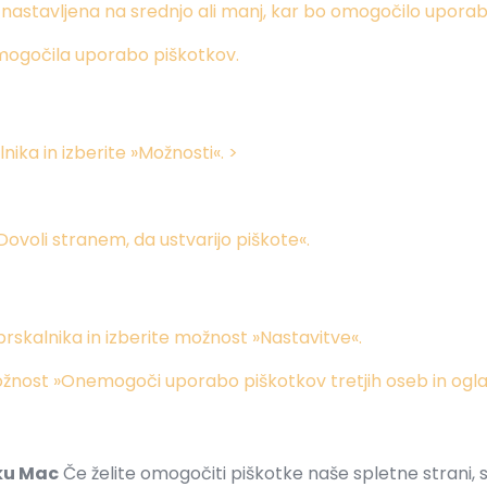
i nastavljena na srednjo ali manj, kar bo omogočilo upora
mogočila uporabo piškotkov.
nika in izberite »Možnosti«. >
»Dovoli stranem, da ustvarijo piškote«.
brskalnika in izberite možnost »Nastavitve«.
ožnost »Onemogoči uporabo piškotkov tretjih oseb in ogla
iku Mac
Če želite omogočiti piškotke naše spletne strani,