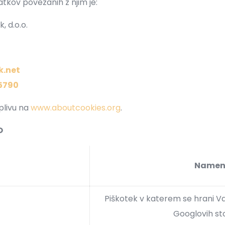
tkov povezanih z njim je:
k, d.o.o.
k.net
5790
plivu na
www.aboutcookies.org
.
O
Name
Piškotek v katerem se hrani Va
s
Googlovih sto