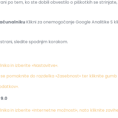
ni po tem, ko ste dobili obvestilo o piškotkih se strinja
računalniku
Klikni za onemogočanje Google Analitike S 
strani, sledite spodnjim korakom.
nika in izberite »Nastavitve«.
in se pomaknite do razdelka »Zasebnost« ter kliknite gumb
podatkov«.
 9.0
nika in izberite »Internetne možnosti«, nato kliknite zavi