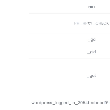
NID
PH_HPXY_CHECK
_ga
_gid
_gat
wordpress_logged_in_3054fecbcbdf6e