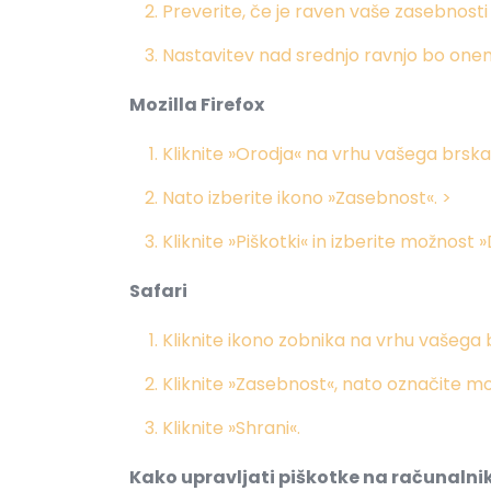
Preverite, če je raven vaše zasebnost
Nastavitev nad srednjo ravnjo bo one
Mozilla Firefox
Kliknite »Orodja« na vrhu vašega brskal
Nato izberite ikono »Zasebnost«. >
Kliknite »Piškotki« in izberite možnost 
Safari
Kliknite ikono zobnika na vrhu vašega 
Kliknite »Zasebnost«, nato označite m
Kliknite »Shrani«.
Kako upravljati piškotke na računaln