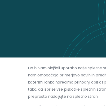
Da bi vam olajšali uporabo naše spletne str
nam omogočajo primerjavo novih in predho
katerimi lahko naredimo prihodnji obisk sple
tako, da izbriše vse piškotke spletnih stra
preprosto nadaljujte na spletno stran.