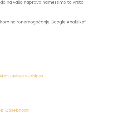
te, da na vašo napravo namestimo to vrsto
klikom na “onemogočanje Google Analitike”
 »Nastavitve vsebine«.
hek »Zasebnost«.