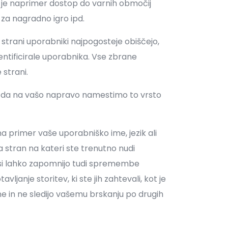
ot je naprimer dostop do varnih območij
a za nagradno igro ipd.
 strani uporabniki najpogosteje obiščejo,
identificirale uporabnika. Vse zbrane
 strani.
te, da na vašo napravo namestimo to vrsto
a primer vaše uporabniško ime, jezik ali
a stran na kateri ste trenutno nudi
ki si lahko zapomnijo tudi spremembe
vljanje storitev, ki ste jih zahtevali, kot je
mne in ne sledijo vašemu brskanju po drugih